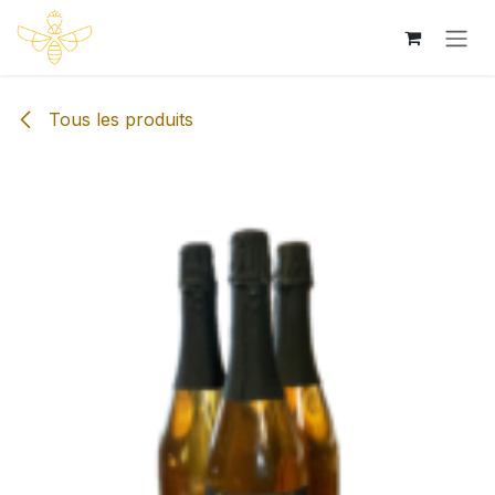
Se rendre au contenu
Tous les produits