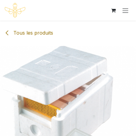
Se rendre au contenu
Tous les produits