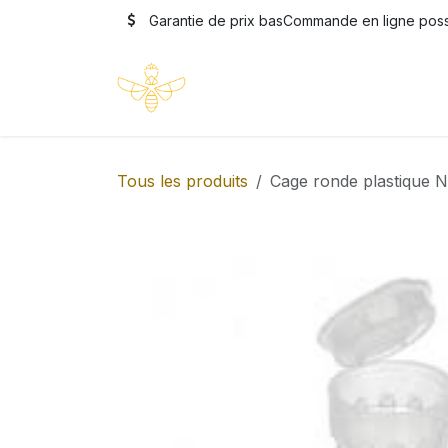
Se rendre au contenu
Garantie de prix bas
Commande en ligne possi
Accueil
Boutique
Formatio
Tous les produits
Cage ronde plastique Ni