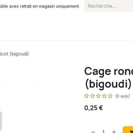
ble avec retrait en magasin uniquement
ns
Essaims
Blog
Agenda
À propos
Cours
cot (bigoudi)
Cage rond
(bigoudi)
(0 avis)
0,25
€