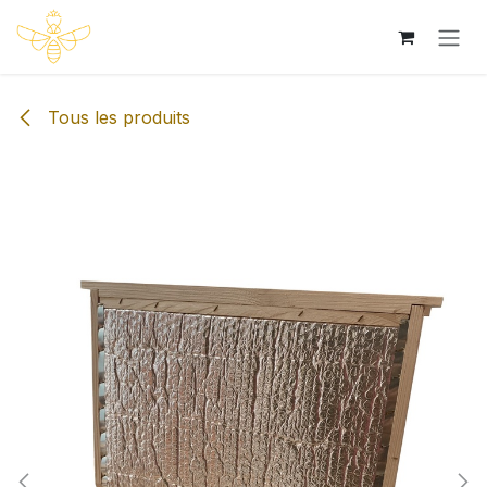
Se rendre au contenu
Tous les produits