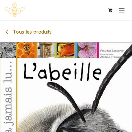
Se rendre au contenu
Tous les produits