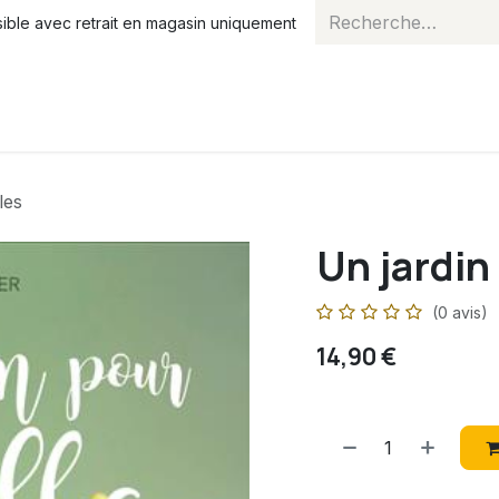
ble avec retrait en magasin uniquement
ns
Essaims
Blog
Agenda
À propos
Cours
les
Un jardin
(0 avis)
14,90
€