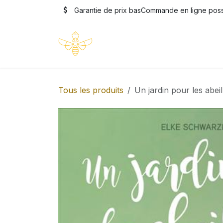
Se rendre au contenu
Garantie de prix bas
Commande en ligne possi
Accueil
Boutique
Formatio
Tous les produits
Un jardin pour les abeil